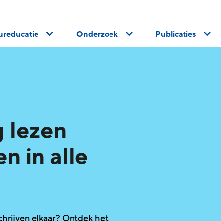
uureducatie
Onderzoek
Publicaties
 lezen
en in alle
chrijven elkaar? Ontdek het