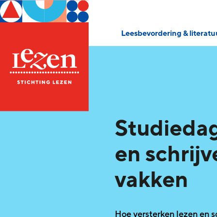
Leesbevordering & literat
Studiedag
en schrijv
vakken
Hoe versterken lezen en s