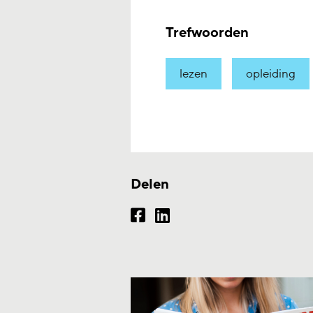
Trefwoorden
lezen
opleiding
Delen