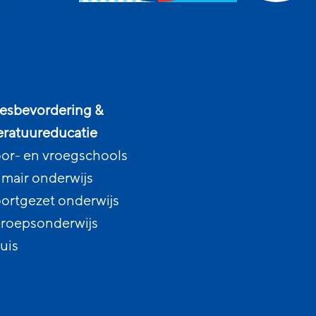
esbevordering &
teratuureducatie
or- en vroegschools
imair onderwijs
ortgezet onderwijs
roepsonderwijs
uis