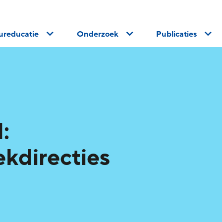
uureducatie
Onderzoek
Publicaties
:
ekdirecties