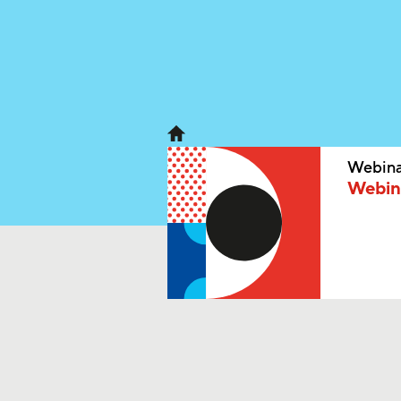
Webina
Webina