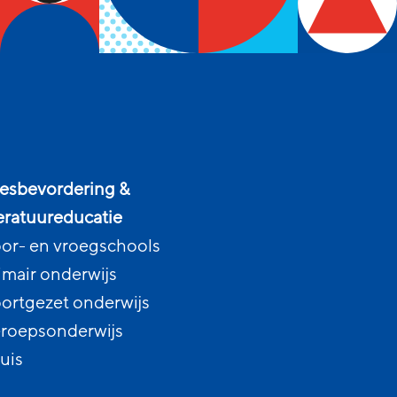
esbevordering &
teratuureducatie
or- en vroegschools
imair onderwijs
ortgezet onderwijs
roepsonderwijs
uis