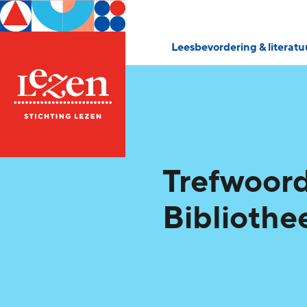
Leesbevordering & literat
Trefwoord
Bibliothe