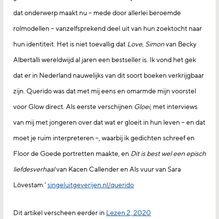
dat onderwerp maakt nu – mede door allerlei beroemde
rolmodellen – vanzelfsprekend deel uit van hun zoektocht naar
hun identiteit. Het is niet toevallig dat
Love, Simon
van Becky
Albertalli wereldwijd al jaren een bestseller is. Ik vond het gek
dat er in Nederland nauwelijks van dit soort boeken verkrijgbaar
zijn. Querido was dat met mij eens en omarmde mijn voorstel
voor Glow direct. Als eerste verschijnen
Gloei
, met interviews
van mij met jongeren over dat wat er gloeit in hun leven – en dat
moet je ruim interpreteren –, waarbij ik gedichten schreef en
Floor de Goede portretten maakte, en
Dit is best wel een episch
liefdesverhaal
van Kacen Callender en Als vuur van Sara
Lövestam.’
singeluitgeverijen.nl/querido
Dit artikel verscheen eerder in
Lezen 2, 2020