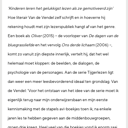
‘Kinderen leren het gelukkigst lezen als ze gemotiveerd zijn’
Hoe literair Van de Vendel zelf schrijft en in hoeverre hij
rekening houdt met zijn lezerspubliek hangt af van het genre.
Een boek als
Oliver
(2015) – de voorloper van
De dagen van de
bluegrassliefde
en het vervolg
Ons derde lichaam
(2006) –,
komt zo vanuit zijn diepste innerlijk, vertelt hij, dat het wel
helemaal moet kloppen: de beelden, de dialogen, de
psychologie van de personages. Aan de serie Tijgerlezen ligt
dan weer een meer leesbevorderend ideaal ten grondslag. Van
de Vendel: ‘Voor het ontstaan van het idee van de serie moet ik
eigenlijk terug naar mijn onderwijzersbaan en mijn eerste
kennismaking met de stapels avi-boekjes toen ik, na enkele
jaren les te hebben gegeven aan de middenbouwgroepen,
groep drie kreeg. Heel veel van die boekjes vond ik enorm saai