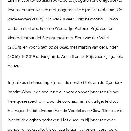
zijn initiatief tot de Slashreeks, de tot jeugdromans omgewerkte
levensverhalen van en met jongeren, die hijzelf aftrapte met
De
gelukvinder
(2008). Zijn werk is veelvuldig bekroond. Hij won
onder meer twee keer de Woutertje Pieterse Prijs: voor de
kinderdichtbundel
Superguppie
met Fleur van der Weel
(2004), en voor
Stem op de okapi
met Martijn van der Linden
(2016). In 2019 ontving hij de Anna Blaman Prijs voor zijn gehele
oeuvre.
In juni zou de lancering zijn van de eerste titels van de Querido-
imprint Glow : een boekenreeks voor en over jongeren uit het
hele queerspectrum. Door de coronacrisis is dit uitgesteld tot
het najaar. Initiatiefnemer Van de Vendel over Glow: ‘Deze serie
is echt ideologisch gedreven. Het discours bij jongeren over
gender en seksualiteit is de laatste tien jaar enorm veranderd: