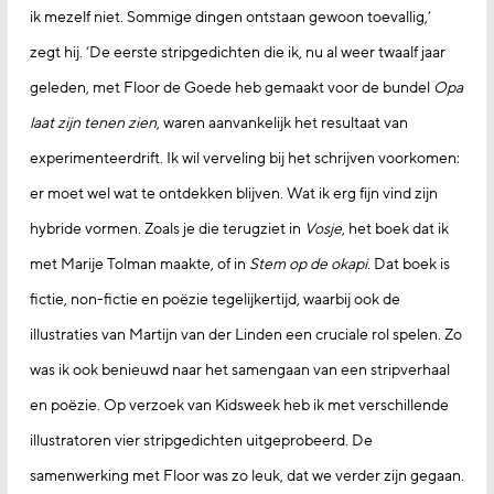
ik mezelf niet. Sommige dingen ontstaan gewoon toevallig,’
zegt hij. ‘De eerste stripgedichten die ik, nu al weer twaalf jaar
geleden, met Floor de Goede heb gemaakt voor de bundel
Opa
laat zijn tenen zien
, waren aanvankelijk het resultaat van
experimenteerdrift. Ik wil verveling bij het schrijven voorkomen:
er moet wel wat te ontdekken blijven. Wat ik erg fijn vind zijn
hybride vormen. Zoals je die terugziet in
Vosje
, het boek dat ik
met Marije Tolman maakte, of in
Stem op de okapi
. Dat boek is
fictie, non-fictie en poëzie tegelijkertijd, waarbij ook de
illustraties van Martijn van der Linden een cruciale rol spelen. Zo
was ik ook benieuwd naar het samengaan van een stripverhaal
en poëzie. Op verzoek van Kidsweek heb ik met verschillende
illustratoren vier stripgedichten uitgeprobeerd. De
samenwerking met Floor was zo leuk, dat we verder zijn gegaan.