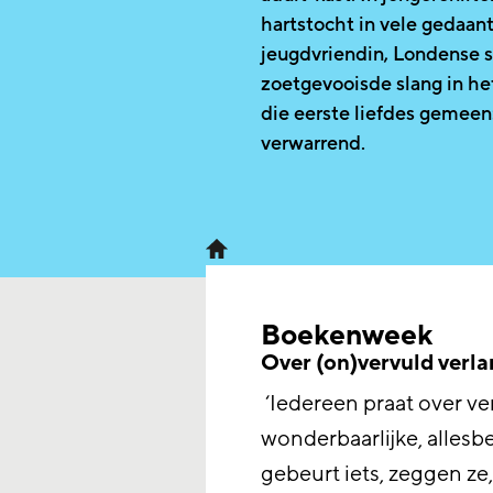
hartstocht in vele gedaan
jeugdvriendin, Londense s
zoetgevooisde slang in he
die eerste liefdes gemeen:
verwarrend.
Boekenweek
Over (on)vervuld verl
‘Iedereen praat over ve
wonderbaarlijke, allesb
gebeurt iets, zeggen ze,