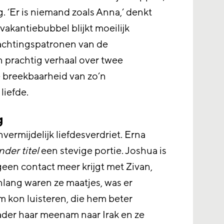
. ‘Er is niemand zoals Anna,’ denkt
akantiebubbel blijkt moeilijk
achtingspatronen van de
n prachtig verhaal over twee
e breekbaarheid van zo’n
liefde.
g
nvermijdelijk liefdesverdriet. Erna
nder titel
een stevige portie. Joshua is
geen contact meer krijgt met Zivan,
enlang waren ze maatjes, was er
 kon luisteren, die hem beter
ader haar meenam naar Irak en ze