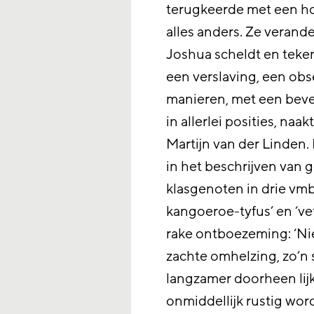
terugkeerde met een ho
alles anders. Ze verand
Joshua scheldt en teken
een verslaving, een obses
manieren, met een bever
in allerlei posities, na
Martijn van der Linden
in het beschrijven van 
klasgenoten in drie vmb
kangoeroe-tyfus’ en ‘vet
rake ontboezeming: ‘Nie
zachte omhelzing, zo’n 
langzamer doorheen lijk
onmiddellijk rustig wordt