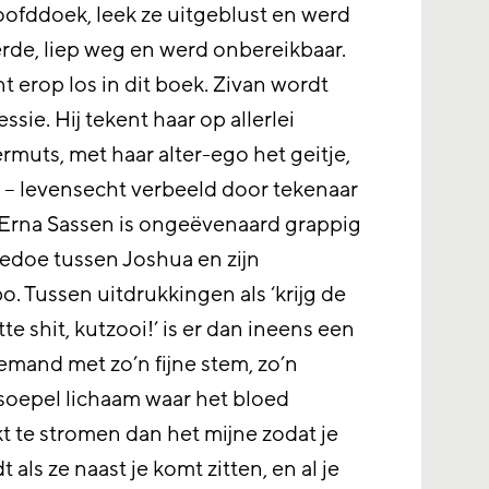
ofddoek, leek ze uitgeblust en werd
erde, liep weg en werd onbereikbaar.
t erop los in dit boek. Zivan wordt
sie. Hij tekent haar op allerlei
muts, met haar alter-ego het geitje,
akt – levensecht verbeeld door tekenaar
. Erna Sassen is ongeëvenaard grappig
gedoe tussen Joshua en zijn
o. Tussen uitdrukkingen als ‘krijg de
te shit, kutzooi!’ is er dan ineens een
mand met zo’n fijne stem, zo’n
soepel lichaam waar het bloed
t te stromen dan het mijne zodat je
 als ze naast je komt zitten, en al je