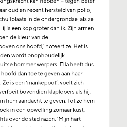
kkingskracht kan hebben – tegen beter
 jaar oud en recent hersteld van polio,
 schuilplaats in de ondergrondse, als ze
‘Hij is een kop groter dan ik. Zijn armen
ben de kleur van de
oven ons hoofd,’ noteert ze. Het is
den wordt onophoudelijk
itse bommenwerpers. Ella heeft dus
r hoofd dan toe te geven aan haar
 Ze is een ‘mankepoot’, voelt zich
verfoeit bovendien klaplopers als hij.
 om hem aandacht te geven. Tot ze hem
boek in een opwelling zomaar kust,
achts over de stad razen. ‘Mijn hart