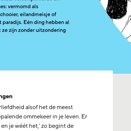
tes: vermomd als
chooier, eilandmeisje of
t paradijs. Eén ding hebben al
 ze zijn zonder uitzondering
angen
rliefdheid alsof het de meest
epalende ommekeer in je leven. Er
 en je wéét het,’ zo begint de