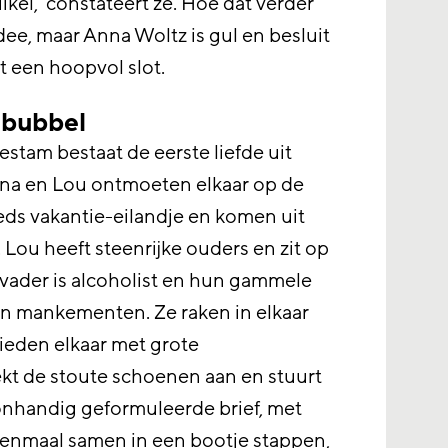
kel,’ constateert ze. Hoe dat verder
dee, maar Anna Woltz is gul en besluit
 een hoopvol slot.
ebubbel
stam bestaat de eerste liefde uit
Anna en Lou ontmoeten elkaar op de
ds vakantie-eilandje en komen uit
 Lou heeft steenrijke ouders en zit op
vader is alcoholist en hun gammele
an mankementen. Ze raken in elkaar
ieden elkaar met grote
ekt de stoute schoenen aan en stuurt
nhandig geformuleerde brief, met
eenmaal samen in een bootje stappen,