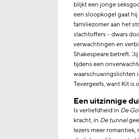
blijkt een jonge seksgo
een sloopkogel gaat hij 
familiezomer aan het s
slachtoffers – dwars do
verwachtingen en verbin
Shakespeare betreft. ‘Jij
tijdens een onverwachte 
waarschuwingslichten i
Tevergeefs, want Kit is
Een uitzinnige du
Is verliefdheid in
De Go
kracht, in
De tunnel
geef
lezers meer romantiek, 