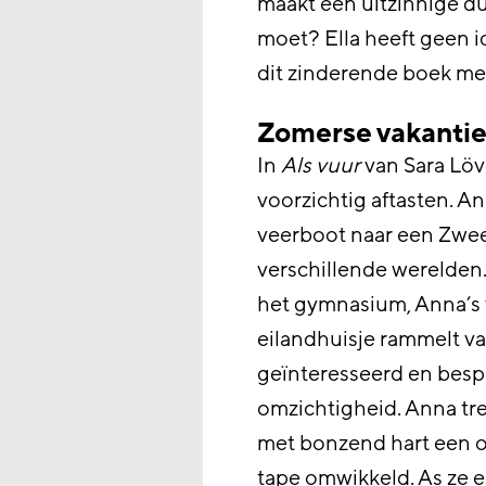
maakt een uitzinnige dui
moet? Ella heeft geen i
dit zinderende boek met
Zomerse vakanti
In
Als vuur
van Sara Löve
voorzichtig aftasten. 
veerboot naar een Zwee
verschillende werelden.
het gymnasium, Anna’s 
eilandhuisje rammelt v
geïnteresseerd en besp
omzichtigheid. Anna tr
met bonzend hart een o
tape omwikkeld. As ze 