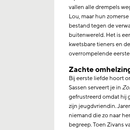
vallen alle drempels weg
Lou, maar hun zomerse v
bestand tegen de verw
buitenwereld. Het is ee
kwetsbare tieners en d
overrompelende eerste 
Zachte omhelzin
Bij eerste liefde hoort o
Sassen serveert je in
Zo
gefrustreerd omdat hij 
zijn jeugdvriendin. Jar
niemand die zo naar hem
begreep. Toen Zivans v