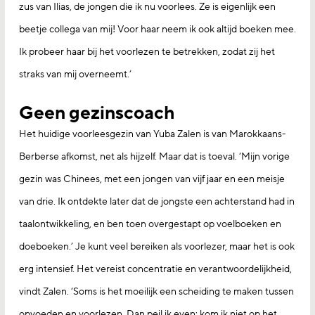
zus van Ilias, de jongen die ik nu voorlees. Ze is eigenlijk een
beetje collega van mij! Voor haar neem ik ook altijd boeken mee.
Ik probeer haar bij het voorlezen te betrekken, zodat zij het
straks van mij overneemt.’
Geen gezinscoach
Het huidige voorleesgezin van Yuba Zalen is van Marokkaans-
Berberse afkomst, net als hijzelf. Maar dat is toeval. ‘Mijn vorige
gezin was Chinees, met een jongen van vijf jaar en een meisje
van drie. Ik ontdekte later dat de jongste een achterstand had in
taalontwikkeling, en ben toen overgestapt op voelboeken en
doeboeken.’ Je kunt veel bereiken als voorlezer, maar het is ook
erg intensief. Het vereist concentratie en verantwoordelijkheid,
vindt Zalen. ‘Soms is het moeilijk een scheiding te maken tussen
opvoeden en voorlezen. Dan peil ik even: kom ik niet op het