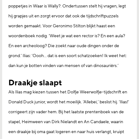
poppetjes in Waar is Wally?. Ondertussen stelt hij vragen, legt
hij grapjes uit en zorgt ervoor dat ook de tijdschriftpuzzels
worden gemaakt. Voor Geronimo Stilton blijkt haast een
woordenboek nodig. ‘Weet je wat een rector is? En een aula?
En een archeoloog? Die zoekt naar oude dingen onder de
grond.’ Ilias: ‘Oooh… dat is een soort schatzoeken! Ik weet het:
dan kun je botten vinden van mensen of van dinosauriërs.’
Draakje slaapt
Als Ilias mag kiezen tussen het Dolfje Weerwolfje-tijdschrift en
Donald Duck junior, wordt het moeilijk. ‘Allebei,’ beslist hij. ‘Ilias!’
corrigeert zijn vader hem. Bij het laatste prentenboek van de
stapel, Heimween van Dirk Nielandt en An Candaele, waarin
een draakje bij oma gaat logeren en naar huis verlangt, kruipt