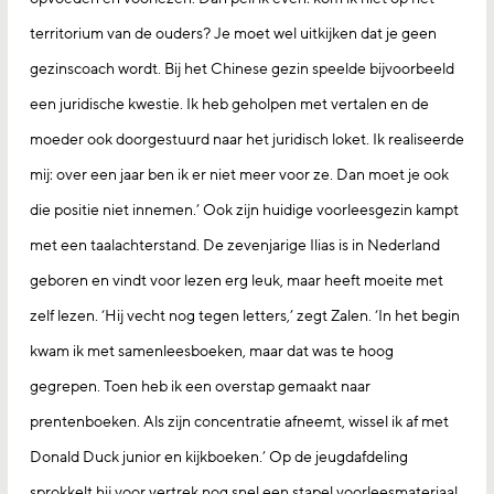
territorium van de ouders? Je moet wel uitkijken dat je geen
gezinscoach wordt. Bij het Chinese gezin speelde bijvoorbeeld
een juridische kwestie. Ik heb geholpen met vertalen en de
moeder ook doorgestuurd naar het juridisch loket. Ik realiseerde
mij: over een jaar ben ik er niet meer voor ze. Dan moet je ook
die positie niet innemen.’ Ook zijn huidige voorleesgezin kampt
met een taalachterstand. De zevenjarige Ilias is in Nederland
geboren en vindt voor lezen erg leuk, maar heeft moeite met
zelf lezen. ‘Hij vecht nog tegen letters,’ zegt Zalen. ‘In het begin
kwam ik met samenleesboeken, maar dat was te hoog
gegrepen. Toen heb ik een overstap gemaakt naar
prentenboeken. Als zijn concentratie afneemt, wissel ik af met
Donald Duck junior en kijkboeken.’ Op de jeugdafdeling
sprokkelt hij voor vertrek nog snel een stapel voorleesmateriaal