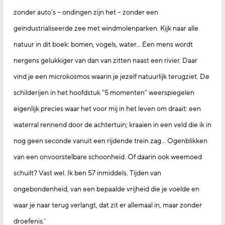
zonder auto’s – ondingen zijn het – zonder een
geïndustrialiseerde zee met windmolenparken. Kijk naar alle
natuur in dit boek: bomen, vogels, water… Een mens wordt
nergens gelukkiger van dan van zitten naast een rivier. Daar
vind je een microkosmos waarin je jezelf natuurlijk terugziet. De
schilderijen in het hoofdstuk “5 momenten” weerspiegelen
eigenlijk precies waar het voor mij in het leven om draait: een
waterral rennend door de achtertuin; kraaien in een veld die ik in
nog geen seconde vanuit een rijdende trein zag… Ogenblikken
van een onvoorstelbare schoonheid. Of daarin ook weemoed
schuilt? Vast wel. Ik ben 57 inmiddels. Tijden van
ongebondenheid, van een bepaalde vrijheid die je voelde en
waar je naar terug verlangt, dat zit er allemaal in, maar zonder
droefenis.’