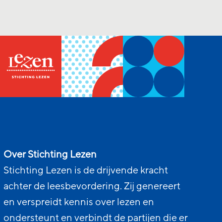
Over Stichting Lezen
Stichting Lezen is de drijvende kracht
achter de leesbevordering. Zij genereert
en verspreidt kennis over lezen en
ondersteunt en verbindt de partijen die er