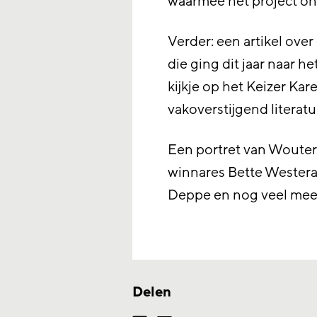
waarmee het project on
Verder: een artikel over
die ging dit jaar naar 
kijkje op het Keizer Ka
vakoverstijgend literat
Een portret van Woutert
winnares Bette Westera, e
Deppe en nog veel mee
Delen