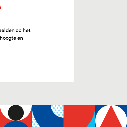
p
eelden op het
 hoogte en