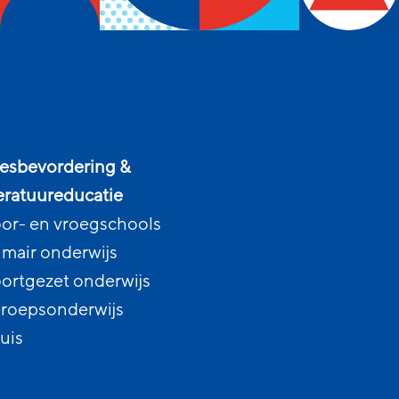
esbevordering &
teratuureducatie
or- en vroegschools
imair onderwijs
ortgezet onderwijs
roepsonderwijs
uis