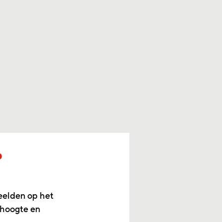
p
eelden op het
 hoogte en