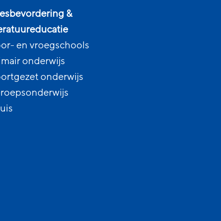
esbevordering &
teratuureducatie
or- en vroegschools
imair onderwijs
ortgezet onderwijs
roepsonderwijs
uis