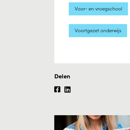
Voor- en vroegschool
Voortgezet onderwijs
Delen