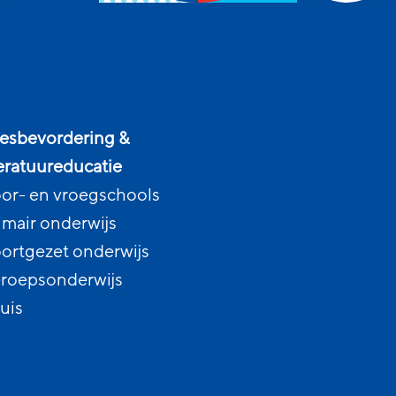
esbevordering &
teratuureducatie
or- en vroegschools
imair onderwijs
ortgezet onderwijs
roepsonderwijs
uis