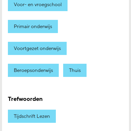
Voor- en vroegschool
Primair onderwijs
Voortgezet onderwijs
Beroepsonderwijs
Thuis
Trefwoorden
Tijdschrift Lezen