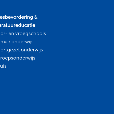
esbevordering &
teratuureducatie
or- en vroegschools
imair onderwijs
ortgezet onderwijs
roepsonderwijs
uis