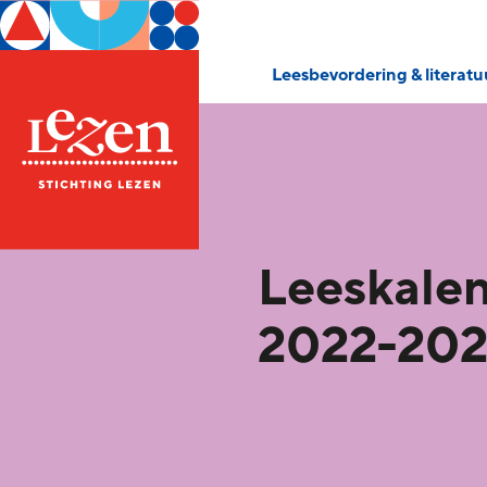
Leesbevordering & literat
Leeskale
2022-20