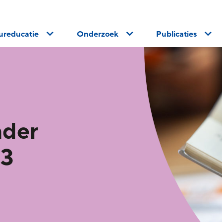
uureducatie
Onderzoek
Publicaties
nder
23