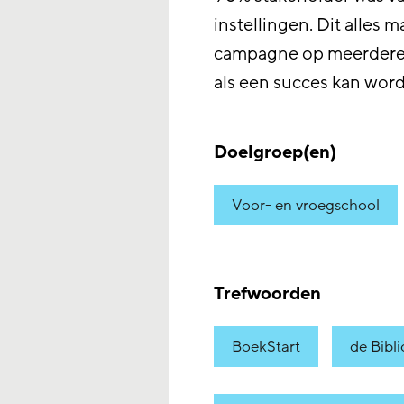
instellingen. Dit alles 
campagne op meerdere
als een succes kan wo
Doelgroep(en)
Voor- en vroegschool
Trefwoorden
BoekStart
de Bibl