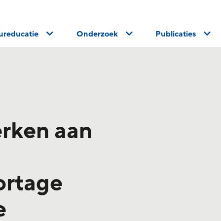
uureducatie
Onderzoek
Publicaties
rken aan
ortage
e