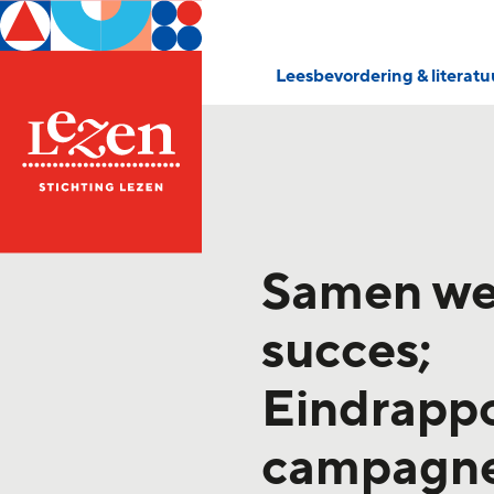
Leesbevordering & literat
Samen we
succes;
Eindrapp
campagn