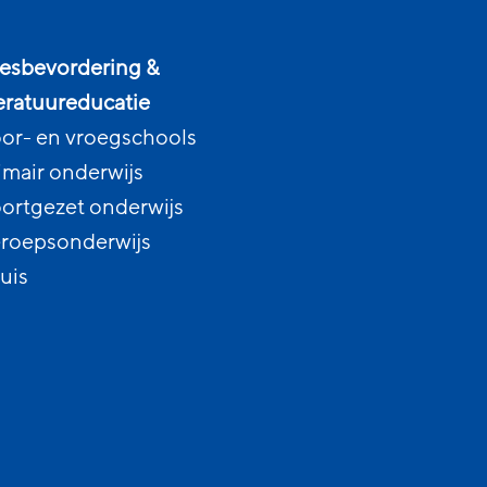
esbevordering &
teratuureducatie
or- en vroegschools
imair onderwijs
ortgezet onderwijs
roepsonderwijs
uis