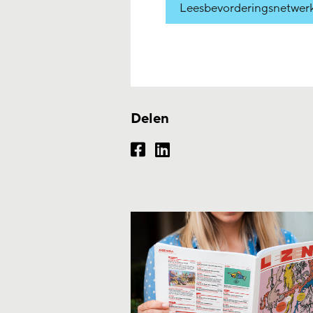
Leesbevorderingsnetwer
Delen