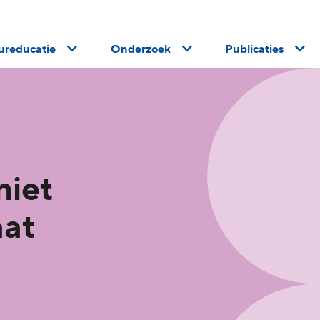
uureducatie
Onderzoek
Publicaties
niet
aat