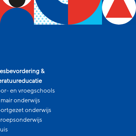
esbevordering &
teratuureducatie
or- en vroegschools
imair onderwijs
ortgezet onderwijs
roepsonderwijs
uis