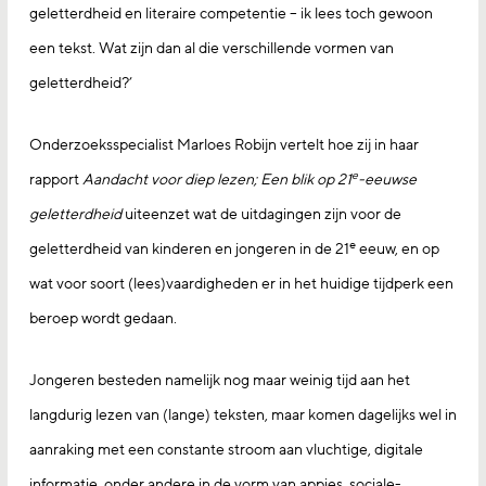
geletterdheid en literaire competentie – ik lees toch gewoon
een tekst. Wat zijn dan al die verschillende vormen van
geletterdheid?’
Onderzoeksspecialist Marloes Robijn vertelt hoe zij in haar
e
rapport
Aandacht voor diep lezen; Een blik op 21
-eeuwse
geletterdheid
uiteenzet wat de uitdagingen zijn voor de
e
geletterdheid van kinderen en jongeren in de 21
eeuw, en op
wat voor soort (lees)vaardigheden er in het huidige tijdperk een
beroep wordt gedaan.
Jongeren besteden namelijk nog maar weinig tijd aan het
langdurig lezen van (lange) teksten, maar komen dagelijks wel in
aanraking met een constante stroom aan vluchtige, digitale
informatie, onder andere in de vorm van appjes, sociale-