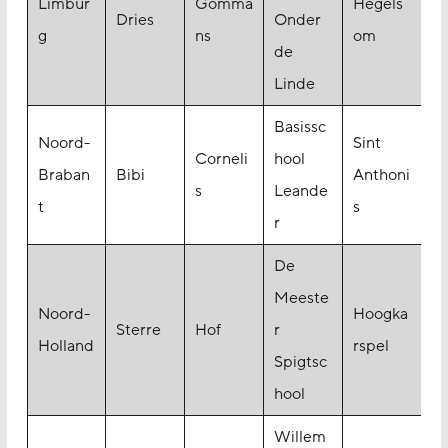
Limbur
Gomma
Hegels
Dries
Onder
g
ns
om
de
Linde
Basissc
Noord-
Sint
Corneli
hool
Braban
Bibi
Anthoni
s
Leande
t
s
r
De
Meeste
Noord-
Hoogka
Sterre
Hof
r
Holland
rspel
Spigtsc
hool
Willem