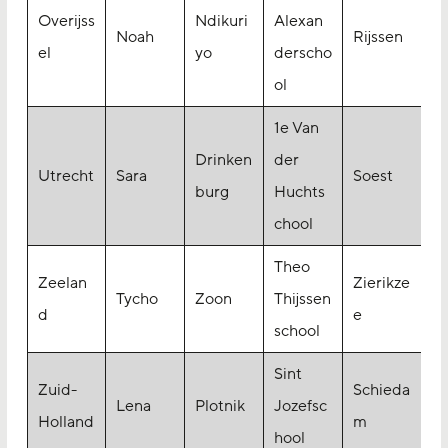
Overijss
Ndikuri
Alexan
Noah
Rijssen
el
yo
derscho
ol
1e Van
Drinken
der
Utrecht
Sara
Soest
burg
Huchts
chool
Theo
Zeelan
Zierikze
Tycho
Zoon
Thijssen
d
e
school
Sint
Zuid-
Schieda
Lena
Plotnik
Jozefsc
Holland
m
hool