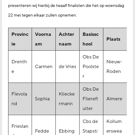
presenteren wij hierbij de twaalf finalisten die het op woensdag
22 mei tegen elkaar zullen opnemen.
Provinc
Voorna
Achter
Basissc
Plaats
ie
am
naam
hool
Obs De
Drenth
Nieuw-
Carmen
de Vries
Poolste
e
Roden
r
Obs De
Flevola
Kliecke
Sophia
Flierefl
Almere
nd
rmann
uiter
Cbs de
Kollum
Frieslan
Fedde
Ebbing
Stapsti
erswea