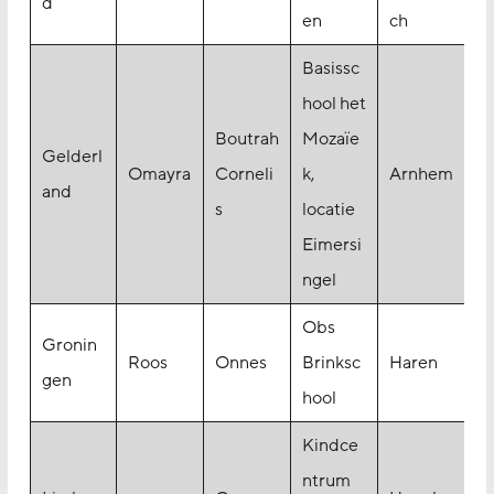
d
en
ch
Basissc
hool het
Boutrah
Mozaïe
Gelderl
Omayra
Corneli
k,
Arnhem
and
s
locatie
Eimersi
ngel
Obs
Gronin
Roos
Onnes
Brinksc
Haren
gen
hool
Kindce
ntrum