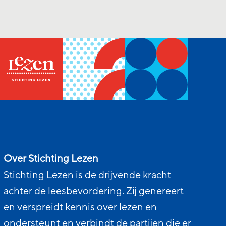
Over Stichting Lezen
Stichting Lezen is de drijvende kracht
achter de leesbevordering. Zij genereert
en verspreidt kennis over lezen en
ondersteunt en verbindt de partijen die er