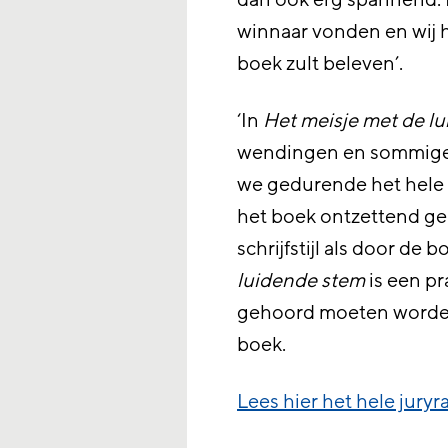
dan ook erg spannend. D
winnaar vonden en wij ho
boek zult beleven’.
‘In
Het meisje met de lu
wendingen en sommige v
we gedurende het hele 
het boek ontzettend ge
schrijfstijl als door de 
luidende stem
is een pr
gehoord moeten worden’
boek.
Lees hier het hele juryr