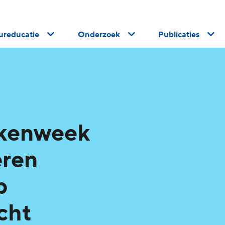
uureducatie
Onderzoek
Publicaties
ekenweek
eren
p
cht