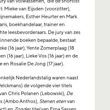
ury van volwassenen, die de shortlist
: Mieke van Eijsden (voorzitter),
rijnemakers, Esther Heurter en Mark
aris, boekhandelaar, trainer en
echte leesbevorderaars. De jury van zes
winnende boeken bepaalde, bestaat
eke (16 jaar), Yente Zomerplaag (18
n (16 jaar), Lieke Vos (16 jaar) en de
en Rosalie De Jong (17 jaar).
nkelijk Nederlandstalig waren naast
lckmans) de volgende vier titels
van Chris Polanen (Lebowski),
De
us (Ambo Anthos),
Stenen eten
van
act) en
Zonder titel
van Erna Sassen