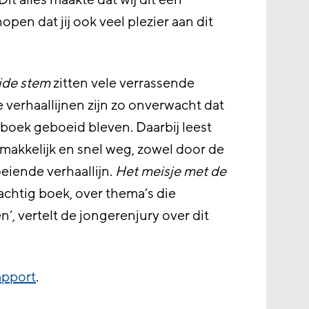
it alles maakte dat wij dit een
pen dat jij ook veel plezier aan dit
ide stem
zitten vele verrassende
erhaallijnen zijn zo onverwacht dat
boek geboeid bleven. Daarbij leest
makkelijk en snel weg, zowel door de
boeiende verhaallijn.
Het meisje met de
achtig boek, over thema’s die
, vertelt de jongerenjury over dit
apport
.