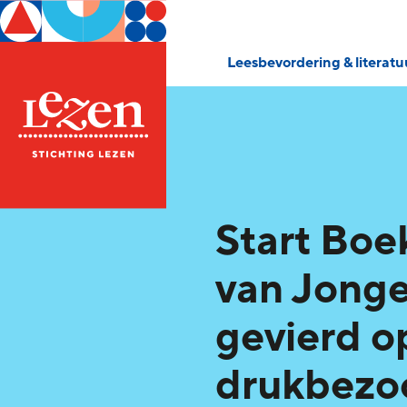
Leesbevordering & literat
Start Bo
van Jong
gevierd o
drukbezo