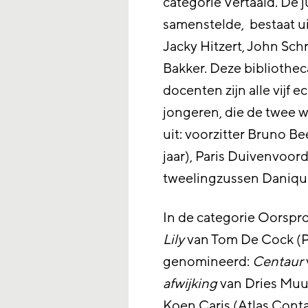
categorie Vertaald. De j
samenstelde, bestaat uit
Jacky Hitzert, John Sch
Bakker. Deze bibliothec
docenten zijn alle vijf 
jongeren, die de twee 
uit: voorzitter Bruno Be
jaar), Paris Duivenvoorde
tweelingzussen Danique 
In de categorie Oorspro
Lily
van Tom De Cock (Pe
genomineerd:
Centaur
afwijking
van Dries Mu
Koen Caris (Atlas Cont