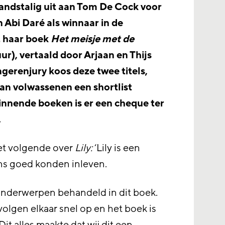
andstalig uit aan Tom De Cock voor
 Abi Daré als winnaar in de
t haar boek
Het meisje met de
ur), vertaald door Arjaan en Thijs
gerenjury koos deze twee titels,
van volwassenen een shortlist
innende boeken is er een cheque ter
.
et volgende over
Lily:
‘Lily is een
ns goed konden inleven.
onderwerpen behandeld in dit boek.
olgen elkaar snel op en het boek is