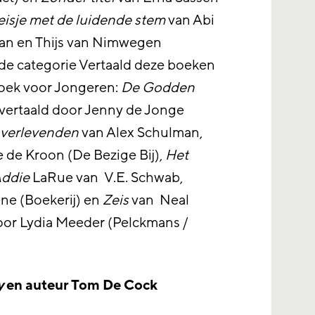
isje met de luidende stem
van Abi
jaan en Thijs van Nimwegen
 de categorie Vertaald deze boeken
Boek voor Jongeren:
De Godden
 vertaald door Jenny de Jonge
verlevenden
van Alex Schulman,
 de Kroon (De Bezige Bij),
Het
Addie
LaRue van V.E. Schwab,
ne (Boekerij) en
Zeis
van Neal
oor Lydia Meeder (Pelckmans /
y
en auteur Tom De Cock