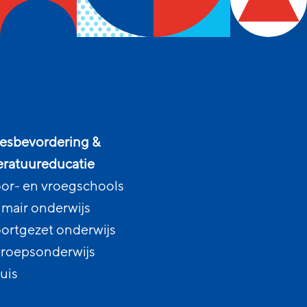
esbevordering &
teratuureducatie
or- en vroegschools
imair onderwijs
ortgezet onderwijs
roepsonderwijs
uis