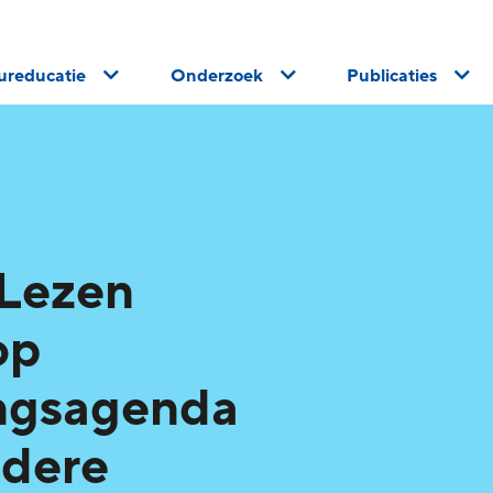
uureducatie
Onderzoek
Publicaties
 Lezen
op
ingsagenda
ndere