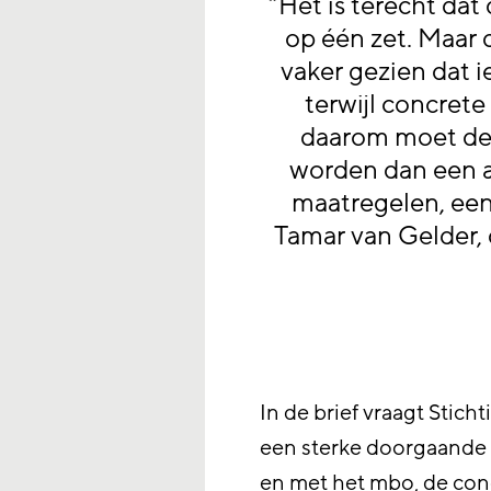
“Het is terecht dat 
op één zet. Maar
vaker gezien dat i
terwijl concrete 
daarom moet de
worden dan een am
maatregelen, een
Tamar van Gelder, 
In de brief vraagt Stic
een sterke doorgaande l
en met het mbo, de conc