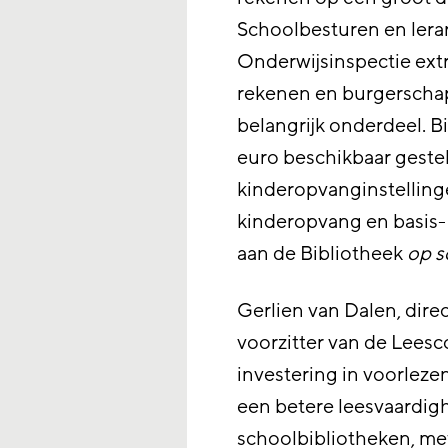
Schoolbesturen en lera
Onderwijsinspectie extr
rekenen en burgerschap
belangrijk onderdeel. B
euro beschikbaar gestel
kinderopvanginstelling
kinderopvang en basis
aan de Bibliotheek
op s
Gerlien van Dalen, dire
voorzitter van de Leesco
investering in voorlezen
een betere leesvaardig
schoolbibliotheken, met 