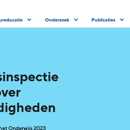
uureducatie
Onderzoek
Publicaties
inspectie
ver
rdigheden
 het Onderwijs 2023