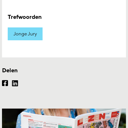
Trefwoorden
Jonge Jury
Delen