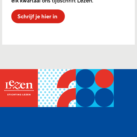
elk kwartaal ons tijdschrift Lezen.
Schrijf je hier in