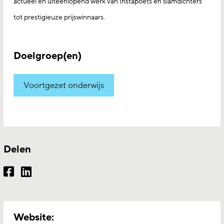
actueel en uiteenlopend werk van Instapoets en slamdichters
tot prestigieuze prijswinnaars.
Doelgroep(en)
Voortgezet onderwijs
Delen
Website: