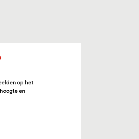
p
eelden op het
 hoogte en