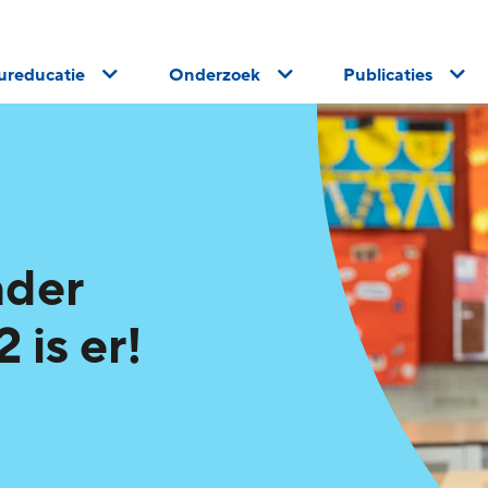
uureducatie
Onderzoek
Publicaties
nder
 is er!