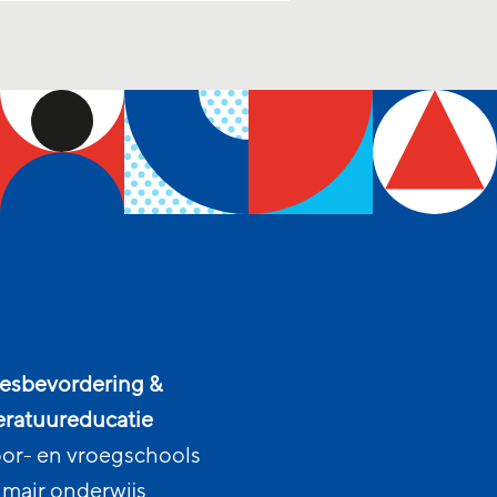
esbevordering &
teratuureducatie
or- en vroegschools
imair onderwijs