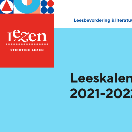
Leesbevordering & literat
Leeskale
2021-2022