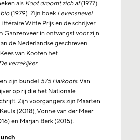
oeken als
Koot droomt zich af
(1977)
obio
(1979). Zijn boek
Levensnevel
téraire Witte Prijs en de schrijver
 Ganzenveer in ontvangst voor zijn
e aan de Nederlandse geschreven
f Kees van Kooten het
De verrekijker
.
een zijn bundel
575 Haikoots
. Van
jver op rij die het Nationale
hrijft. Zijn voorgangers zijn Maarten
 Keuls (2018), Vonne van der Meer
016) en Marjan Berk (2015).
lunch