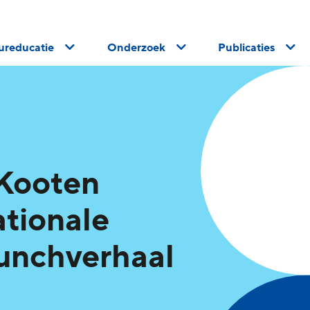
uureducatie
Onderzoek
Publicaties
 Kooten
ationale
unchverhaal