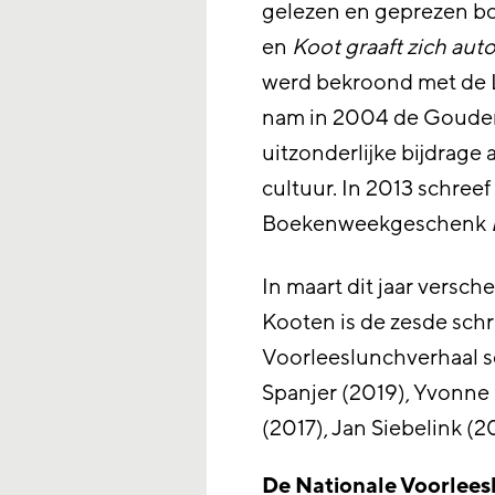
gelezen en geprezen b
en
Koot graaft zich aut
werd bekroond met de Lit
nam in 2004 de Gouden
uitzonderlijke bijdrag
cultuur. In 2013 schree
Boekenweekgeschenk
In maart dit jaar versch
Kooten is de zesde schri
Voorleeslunchverhaal sc
Spanjer (2019), Yvonne
(2017), Jan Siebelink (2
De Nationale Voorlees