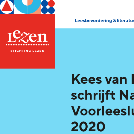
Leesbevordering & literat
Kees van
schrijft N
Voorleesl
2020