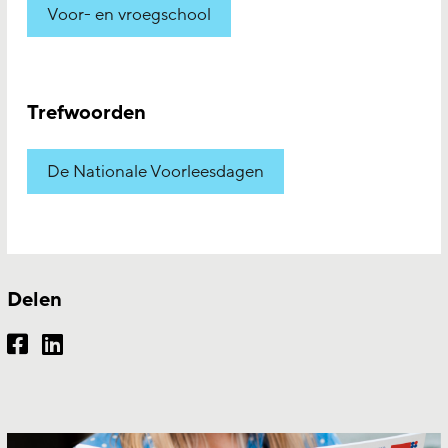
Voor- en vroegschool
Trefwoorden
De Nationale Voorleesdagen
Delen