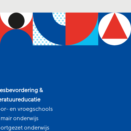
esbevordering &
teratuureducatie
or- en vroegschools
imair onderwijs
ortgezet onderwijs