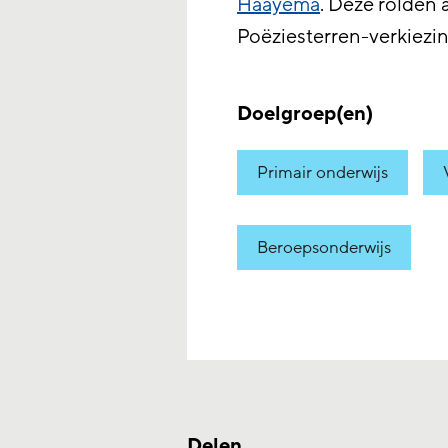
Haayema
. Deze rolden 
Poëziesterren-verkiezi
Doelgroep(en)
Primair onderwijs
Beroepsonderwijs
Delen