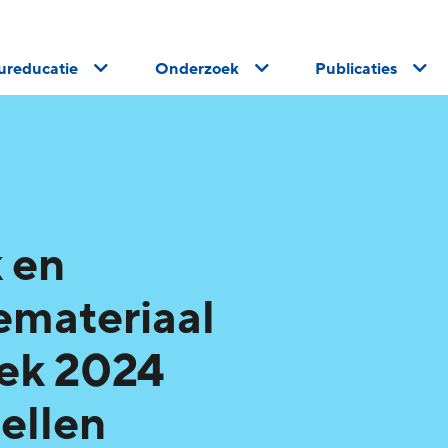
uureducatie
Onderzoek
Publicaties
 en
materiaal
ek 2024
tellen