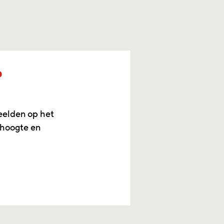
p
eelden op het
 hoogte en