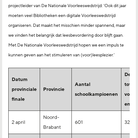
projectleider van De Nationale Voorleeswedstrijd: ‘Ook dit jaar
moeten veel Bibliotheken een digitale Voorleeswedstrijd
organiseren. Dat maakt het misschien minder spannend, maar
we vinden het belangrijk dat leesbevordering door blijft gaan.
Met De Nationale Voorleeswedstrijd hopen we een impuls te
kunnen geven aan het stimuleren van (voor)leesplezier.’
Deel
Datum
Aantal
totaal
provinciale
Provincie
schoolkampioenen
voorl
finale
en pu
Noord-
2 april
601
32.35
Brabant