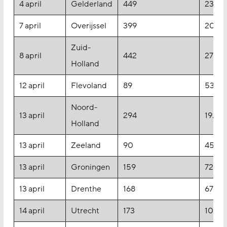
4 april
Gelderland
449
23.25
7 april
Overijssel
399
20.75
Zuid-
8 april
442
27.767
Holland
12 april
Flevoland
89
5318
Noord-
13 april
294
19.174
Holland
13 april
Zeeland
90
4524
13 april
Groningen
159
7271
13 april
Drenthe
168
6764
14 april
Utrecht
173
10.00