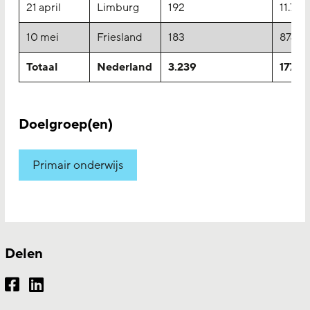
21 april
Limburg
192
11.707
10 mei
Friesland
183
8749
Totaal
Nederland
3.239
177.8
Doelgroep(en)
Primair onderwijs
Delen