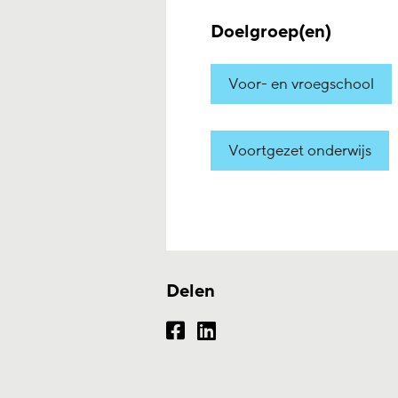
Doelgroep(en)
Voor- en vroegschool
Voortgezet onderwijs
Delen