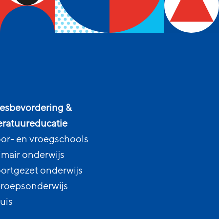
esbevordering &
teratuureducatie
or- en vroegschools
imair onderwijs
ortgezet onderwijs
roepsonderwijs
uis