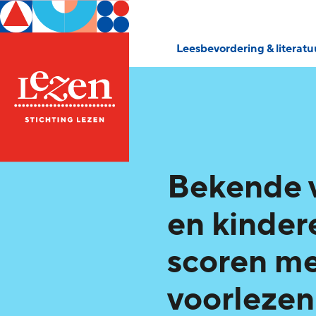
Leesbevordering & literat
Bekende 
en kinder
scoren m
voorlezen