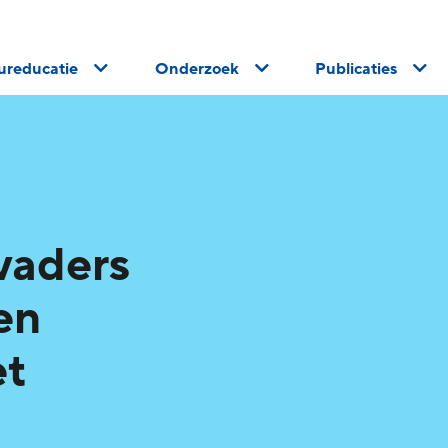
uureducatie
Onderzoek
Publicaties
vaders
en
et