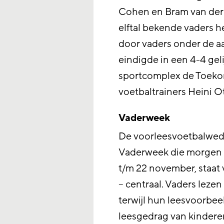
Cohen en Bram van der V
elftal bekende vaders h
door vaders onder de a
eindigde in een 4-4 geli
sportcomplex de Toekom
voetbaltrainers Heini O
Vaderweek
De voorleesvoetbalweds
Vaderweek die morgen b
t/m 22 november, staat 
– centraal. Vaders leze
terwijl hun leesvoorbeel
leesgedrag van kindere