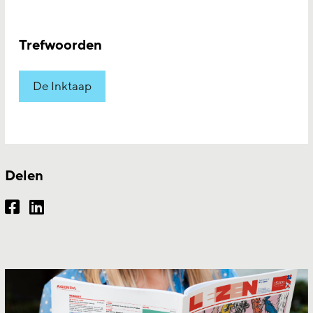
Trefwoorden
De Inktaap
Delen