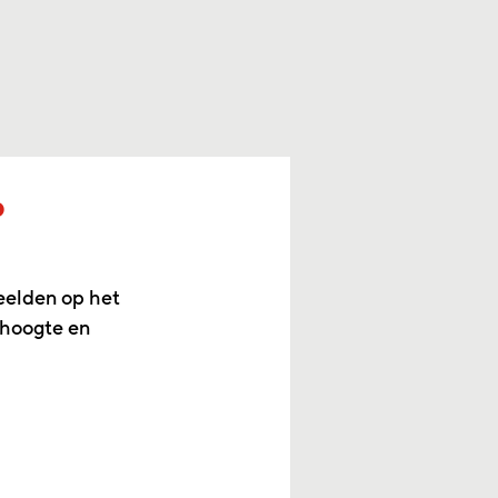
p
eelden op het
 hoogte en