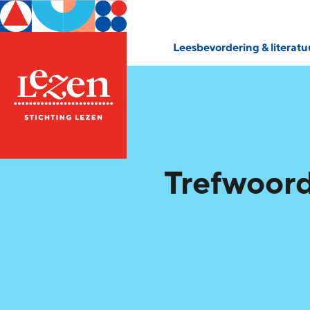
Leesbevordering & literat
Trefwoord