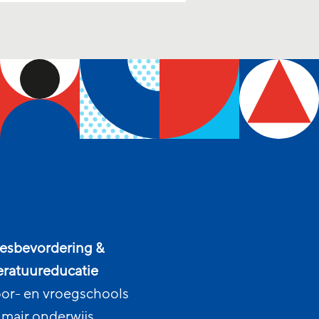
esbevordering &
teratuureducatie
or- en vroegschools
imair onderwijs