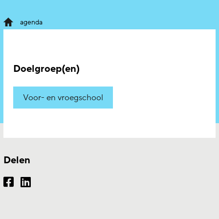
agenda
Doelgroep(en)
Voor- en vroegschool
Delen