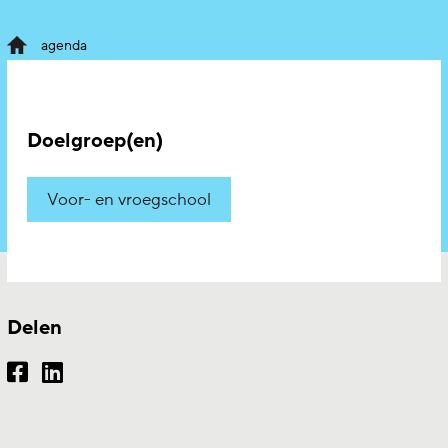
agenda
Doelgroep(en)
Voor- en vroegschool
Delen