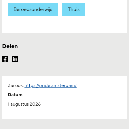
Beroepsonderwijs
Thuis
Delen
Zie ook:
https://pride.amsterdam/
Datum
Start datum:
1 augustus 2026