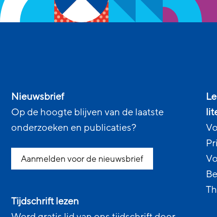
Nieuwsbrief
Le
Op de hoogte blijven van de laatste
li
onderzoeken en publicaties?
Vo
Pr
Vo
Aanmelden voor de nieuwsbrief
Be
Th
Tijdschrift lezen
Word gratis lid van ons tijdschrift door