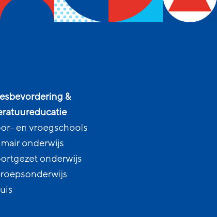
esbevordering &
teratuureducatie
or- en vroegschools
imair onderwijs
ortgezet onderwijs
roepsonderwijs
uis