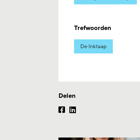
Trefwoorden
De Inktaap
Delen