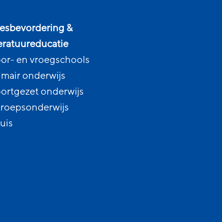
esbevordering &
teratuureducatie
or- en vroegschools
imair onderwijs
ortgezet onderwijs
roepsonderwijs
uis