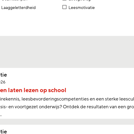
Laaggeletterdheid
Leesmotivatie
tie
026
en laten lezen op school
rekennis, leesbevorderingscompetenties en een sterke leescul
asis- en voortgezet onderwijs? Ontdek de resultaten van een g
…
tie