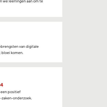
en we leerlingen aan om te
brengsten van digitale
 bloei komen.
24
een positief
an-zaken-onderzoek.