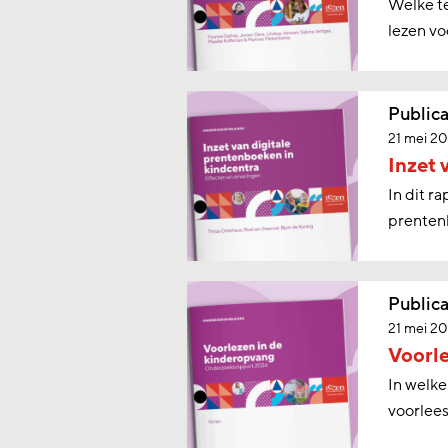
Welke te
lezen vo
Publica
21 mei 2
Inzet 
In dit r
prenten
Publica
21 mei 2
Voorl
In welke
voorlees