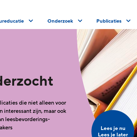
uureducatie
Onderzoek
Publicaties
derzocht
caties die niet alleen voor
 interessant zijn, maar ook
an leesbevorderings-
akers
Lees je nu
Lees je later