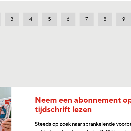
3
4
5
6
7
8
9
Neem een abonnement o
tijdschrift lezen
Steeds op zoek naar sprankelende voorb