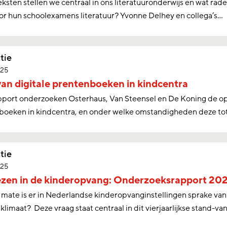
ksten stellen we centraal in ons literatuuronderwijs en wat rad
or hun schoolexamens literatuur? Yvonne Delhey en collega’s…
tie
025
van digitale prentenboeken in kindcentra
apport onderzoeken Osterhaus, Van Steensel en De Koning de op
boeken in kindcentra, en onder welke omstandigheden deze tot
tie
025
ezen in de kinderopvang: Onderzoeksrapport 20
 mate is er in Nederlandse kinderopvanginstellingen sprake van 
klimaat? Deze vraag staat centraal in dit vierjaarlijkse stand-v