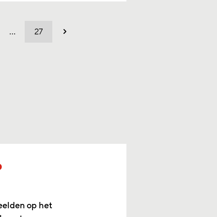
…
27
Volgend
p
eelden op het