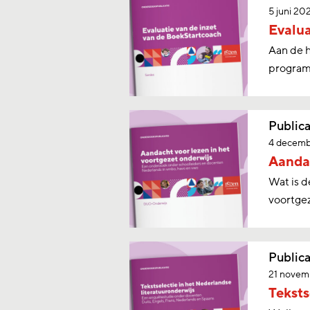
5 juni 20
Evalua
Aan de h
programm
Publica
4 decemb
Aandac
Wat is d
voortge
Publica
21 novem
Teksts