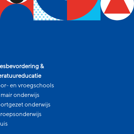
esbevordering &
teratuureducatie
or- en vroegschools
imair onderwijs
ortgezet onderwijs
roepsonderwijs
uis