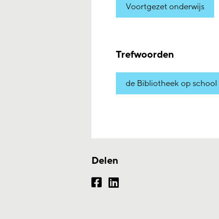
Voortgezet onderwijs
Trefwoorden
de Bibliotheek op school
Delen