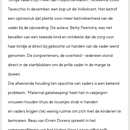
Tavecchio in december; een kop uit de Volkskrant. Het betrof
een opiniestuk dat pleitte voor meer betrokkenheid van de
vader bij de opvoeding. De auteur, Betty Feenstra, was net
bevallen van een tweede kind en ontdekte dat de zorg voor
haar kindje al direct bij geboorte uit handen van de vader werd
genomen. De zorgverleners, de overheid – iedereen stond
direct in de startblokken om de prille vader in de marge te
duwen.
Die afwerende houding ten opzichte van vaders is een bekend
probleem. ‘Maternal gatekeeping’ heet het in vakjargon:
vrouwen houden thuis de touwtjes strak in handen
en vaders krijgen (te) weinig ruimte om zich met de kinderen te
bemoeien. Beau van Erven Dorens spreekt in het
campagnefilmpje van het Vaders Voor Lezen-elftal zelfs