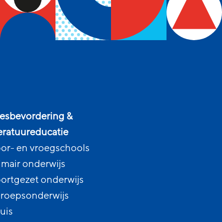
esbevordering &
teratuureducatie
or- en vroegschools
imair onderwijs
ortgezet onderwijs
roepsonderwijs
uis