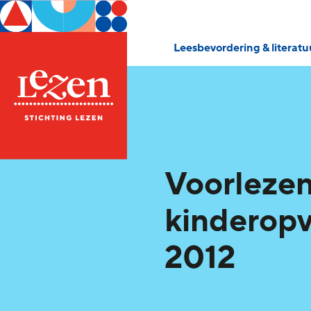
Leesbevordering & literat
Voorlezen
kinderop
2012