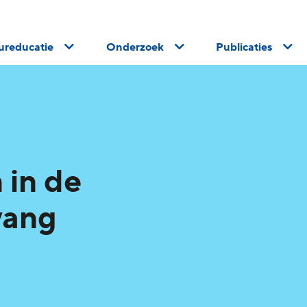
uureducatie
Onderzoek
Publicaties
 in de
vang