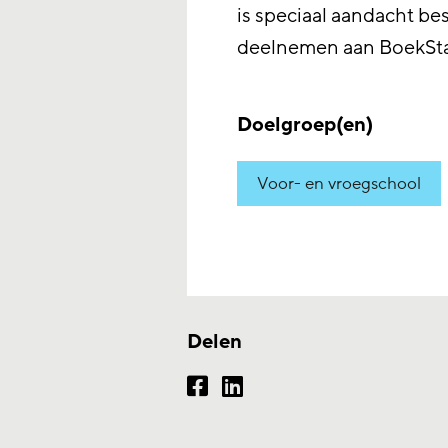
is speciaal aandacht be
deelnemen aan BoekSta
Doelgroep(en)
Voor- en vroegschool
Delen