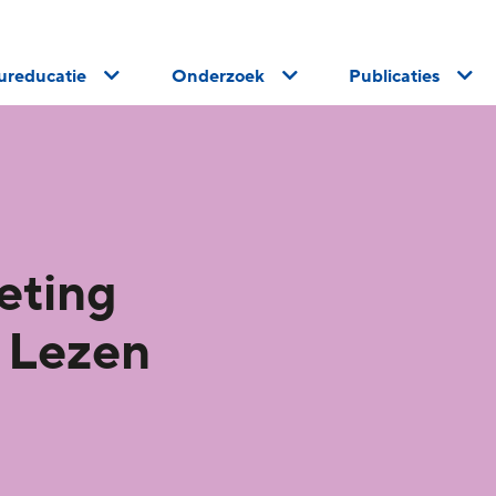
uureducatie
Onderzoek
Publicaties
eting
 Lezen