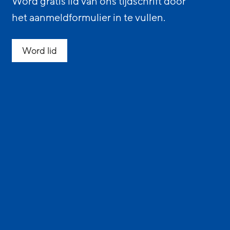
Word gratis lid van ons tijdschrift door
het aanmeldformulier in te vullen.
Word lid