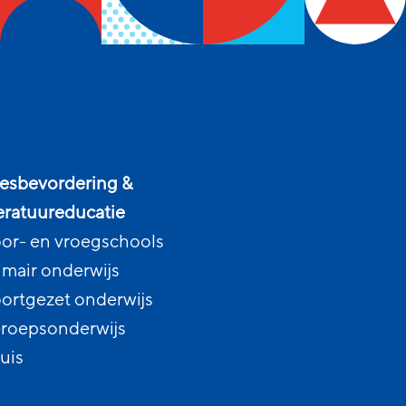
esbevordering &
teratuureducatie
or- en vroegschools
imair onderwijs
ortgezet onderwijs
roepsonderwijs
uis