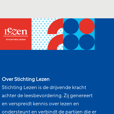
Over Stichting Lezen
Stichting Lezen is de drijvende kracht
achter de leesbevordering. Zij genereert
en verspreidt kennis over lezen en
ondersteunt en verbindt de partijen die er