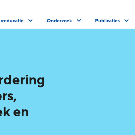
uureducatie
Onderzoek
Publicaties
rdering
rs,
ek en