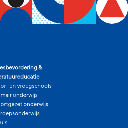
esbevordering &
teratuureducatie
or- en vroegschools
imair onderwijs
ortgezet onderwijs
roepsonderwijs
uis