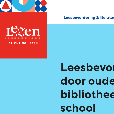
Leesbevordering & literat
Leesbevo
door oude
bibliothe
school