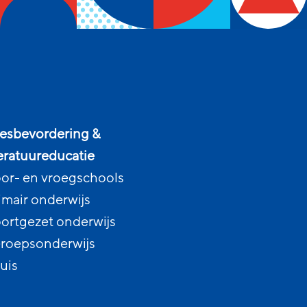
esbevordering &
teratuureducatie
or- en vroegschools
imair onderwijs
ortgezet onderwijs
roepsonderwijs
uis