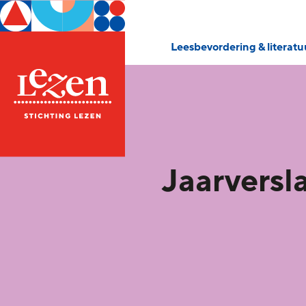
Leesbevordering & literat
Jaarversl