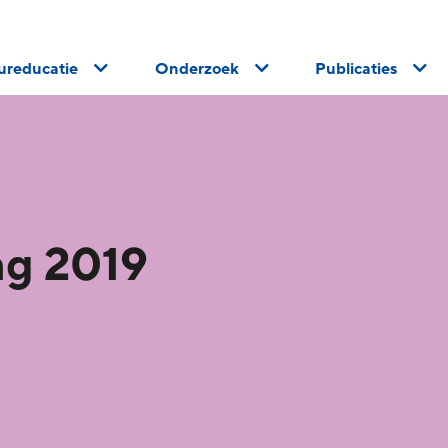
uureducatie
Onderzoek
Publicaties
ag 2019