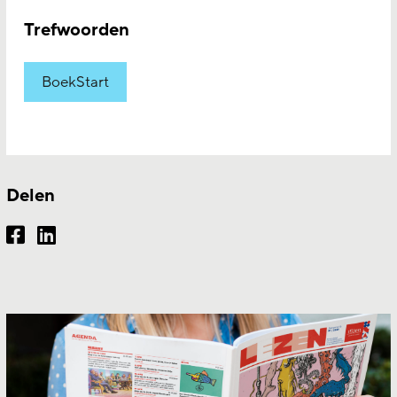
Trefwoorden
BoekStart
Delen