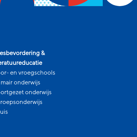
esbevordering &
teratuureducatie
or- en vroegschools
imair onderwijs
ortgezet onderwijs
roepsonderwijs
uis