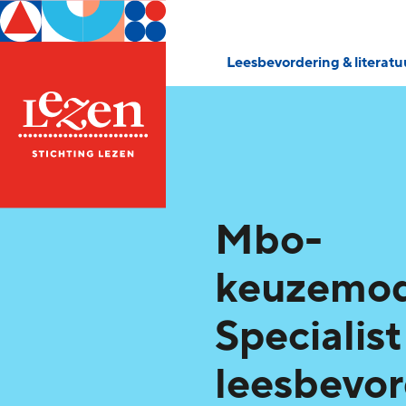
Leesbevordering & literat
Mbo-
keuzemod
Specialist
leesbevor