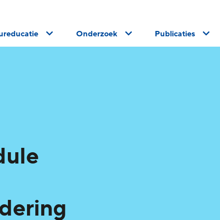
uureducatie
Onderzoek
Publicaties
ule
dering