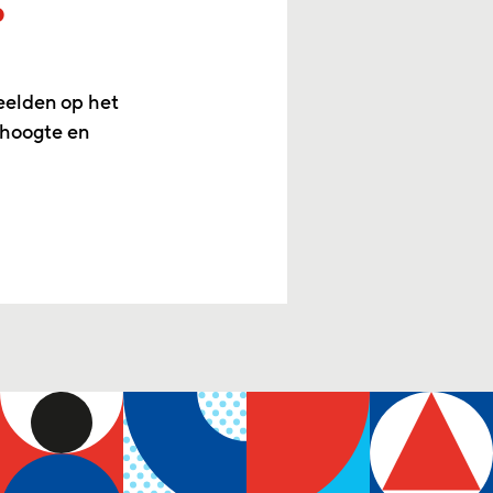
p
eelden op het
 hoogte en