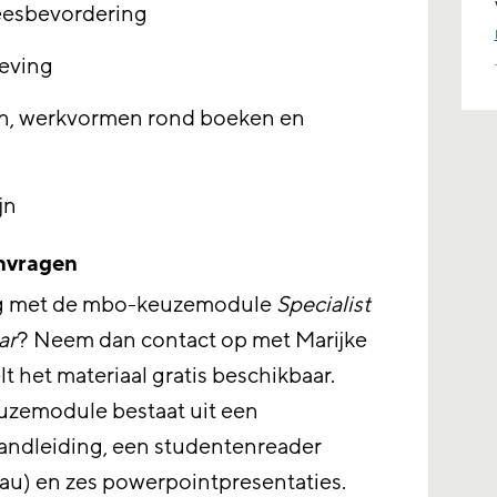
eesbevordering
geving
en, werkvormen rond boeken en
jn
nvragen
slag met de mbo-keuzemodule
Specialist
ar
? Neem dan contact op met Marijke
lt het materiaal gratis beschikbaar.
euzemodule bestaat uit een
andleiding, een studentenreader
au) en zes powerpointpresentaties.