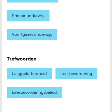
Primair onderwijs
Voortgezet onderwijs
Trefwoorden
Laaggeletterdheid
Leesbevordering
Leesbevorderingsbeleid