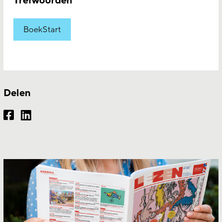
Trefwoorden
BoekStart
Delen