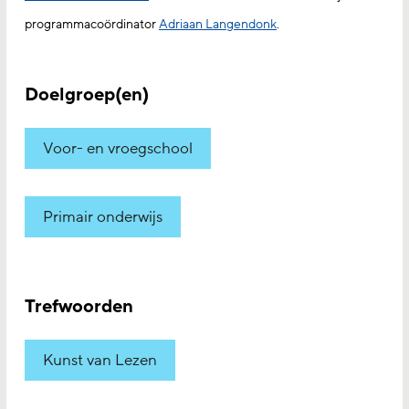
programmacoördinator
Adriaan Langendonk
.
Doelgroep(en)
Voor- en vroegschool
Primair onderwijs
Trefwoorden
Kunst van Lezen