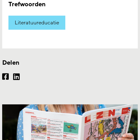
Trefwoorden
Literatuureducatie
Delen