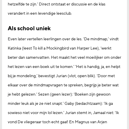
hetzelfde te zijn.’ Direct ontstaat er discussie en de klas
verandert in een levendige leesclub.
Als school uniek
Even later vertellen leerlingen over de les. ‘De mindmap,’ vindt
Katinka (leest To kill a Mockingbird van Harper Lee), ‘werkt
beter dan samenvatten. Het maakt het veel moeilijker om onder
het lezen van een boek uit te komen.’ ‘Het is handig, ja, en helpt
bij je mondeling,’ bevestigt Jurian (vlot, open blik). ‘Door met
elkaar over de mindmapvragen te spreken, begrijp je beter wat
je hebt gelezen.’ Sezen (geen lezer): ‘Boeken zijn gewoon
minder leuk als je ze niet snapt.’ Gaby (bedachtzaam): ‘Ik ga
sowieso niet voor mijn lol lezen.’ Jurian stemt in, Jamaal niet: ‘Ik
vond De vliegeraar toch echt gaaf. En Magnus van Arjen