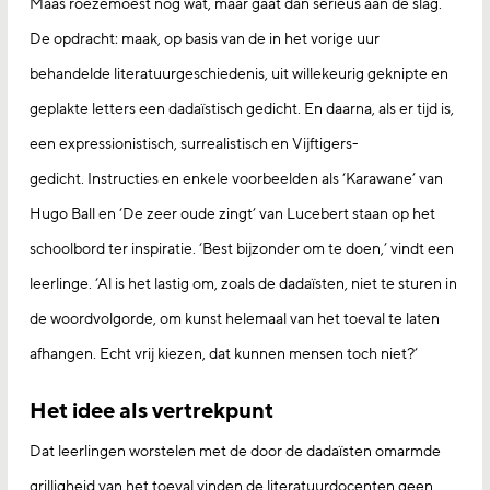
Maas roezemoest nog wat, maar gaat dan serieus aan de slag.
De opdracht: maak, op basis van de in het vorige uur
behandelde literatuurgeschiedenis, uit willekeurig geknipte en
geplakte letters een dadaïstisch gedicht. En daarna, als er tijd is,
een expressionistisch, surrealistisch en Vijftigers-
gedicht. Instructies en enkele voorbeelden als ‘Karawane’ van
Hugo Ball en ‘De zeer oude zingt’ van Lucebert staan op het
schoolbord ter inspiratie. ‘Best bijzonder om te doen,’ vindt een
leerlinge. ‘Al is het lastig om, zoals de dadaïsten, niet te sturen in
de woordvolgorde, om kunst helemaal van het toeval te laten
afhangen. Echt vrij kiezen, dat kunnen mensen toch niet?’
Het idee als vertrekpunt
Dat leerlingen worstelen met de door de dadaïsten omarmde
grilligheid van het toeval vinden de literatuurdocenten geen