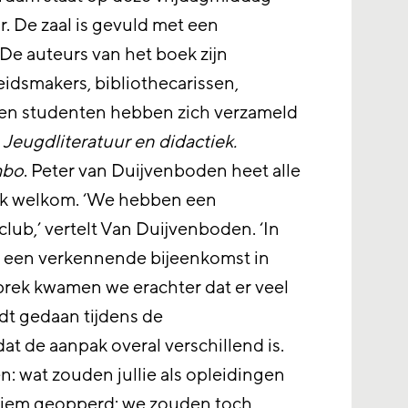
ar. De zaal is gevuld met een
De auteurs van het boek zijn
idsmakers, bibliothecarissen,
 en studenten hebben zich verzameld
n
Jeugdliteratuur en didactiek.
mbo
. Peter van Duijvenboden heet alle
jk welkom. ‘We hebben een
lub,’ vertelt Van Duijvenboden. ‘In
een verkennende bijeenkomst in
sprek kwamen we erachter dat er veel
dt gedaan tijdens de
at de aanpak overal verschillend is.
n: wat zouden jullie als opleidingen
niem geopperd: we zouden toch